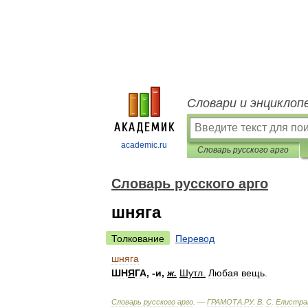
Словари и энциклоп
academic.ru
Словарь русского арго
Словарь русского арго
шняга
Толкование
Перевод
шняга
ШН
Я
ГА
, -
и
,
ж
.
Шутл
.
Любая
вещь
.
Словарь
русского
арго
. —
ГРАМОТА
.
РУ
.
В
.
С
.
Елистра