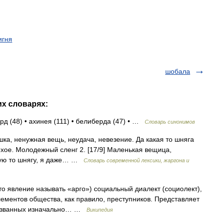
игня
шобала
их словарях:
рд (48) • ахинея (111) • белиберда (47) • …
Словарь синонимов
шка, ненужная вещь, неудача, невезение. Да какая то шняга
охое. Молодежный сленг 2. [17/9] Маленькая вещица,
кую то шнягу, я даже… …
Cловарь современной лексики, жаргона и
о явление называть «арго») социальный диалект (социолект),
ементов общества, как правило, преступников. Представляет
ризванных изначально… …
Википедия