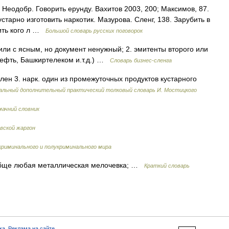
. Неодобр. Говорить ерунду. Вахитов 2003, 200; Максимов, 87.
устарно изготовить наркотик. Мазурова. Сленг, 138. Зарубить в
бить кого л …
Большой словарь русских поговорок
ли с ясным, но документ ненужный; 2. эмитенты второго или
нефть, Башкиртелеком и.т.д.) …
Словарь бизнес-сленга
член 3. нарк. один из промежуточных продуктов кустарного
альный дополнительный практический толковый словарь И. Мостицкого
мачний словник
вской жаргон
криминального и полукриминального мира
обще любая металлическая мелочевка; …
Краткий словарь
ка
,
Реклама на сайте