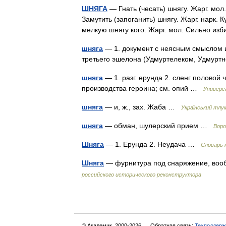
ШНЯГА
— Гнать (чесать) шнягу. Жарг. мол
Замутить (запоганить) шнягу. Жарг. нарк. К
мелкую шнягу кого. Жарг. мол. Сильно из
шняга
— 1. документ с неясным смыслом и
третьего эшелона (Удмуртелеком, Удмурт
шняга
— 1. разг. ерунда 2. сленг половой 
производства героина; см. опий …
Универс
шняга
— и, ж., зах. Жаба …
Український тлу
шняга
— обман, шулерский прием …
Воро
Шняга
— 1. Ерунда 2. Неудача …
Словарь 
Шняга
— фурнитура под снаряжение, во
российского исторического реконструктора
© Академик, 2000-2026
Обратная связь:
Техподдерж