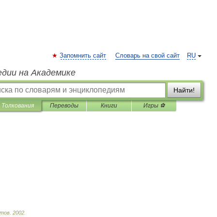
Запомнить сайт
Словарь на свой сайт
RU
едии на Академике
Найти!
Толкования
Переводы
Книги
Игры ⚽
тов
.
2002
.