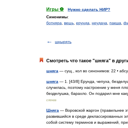
Игры ⚽
Нужно сделать НИР?
Синонимы
:
ботняра
,
вещь
,
ерунда
,
неудача
,
пакша
,
ф
шнырять
Смотреть что такое "шняга" в друг
шняга
— сущ., кол во синонимов: 22 • абсу
шняга
— 1. [43/8] Ерунда, чепуха, безделу
случилась, поэтому настроение у меня пл
безделушка, барахло. Он подарил мне ка
сленга
Шняга
— Воровской жаргон (правильнее эт
развившийся в среде деклассированных эл
собой систему терминов и выражений, п