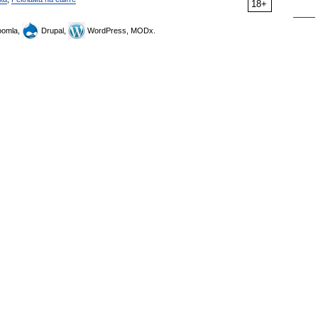
18+
omla,
Drupal,
WordPress, MODx.