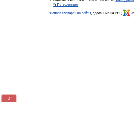
👣 Путешествия
Экспорт словарей на сайты
, сделанные на PHP,
Jo
3